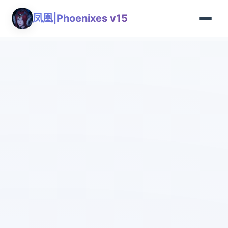
凤凰|Phoenixes v15