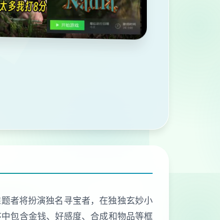
序，难题者将扮演独名寻宝者，在独独玄妙小
序中包含金钱、好感度、合成和物品等框