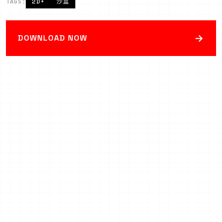
TAGS:
2D+
沙盒
→
DOWNLOAD NOW