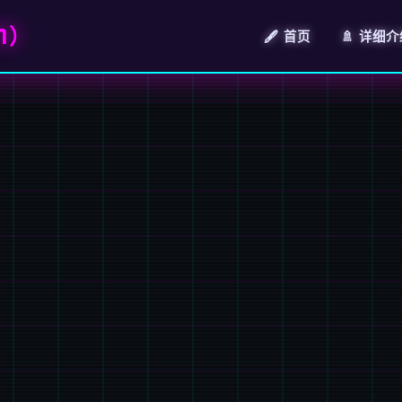
7）
🖋️ 首页
🚿 详细