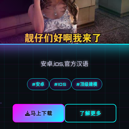
安卓,ios,官方汉语
#安卓
#IOS
#顶级建模
马上下载
了解更多