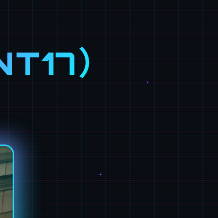
NT17）