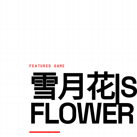
FEATURED GAME
雪月花|S
FLOWER