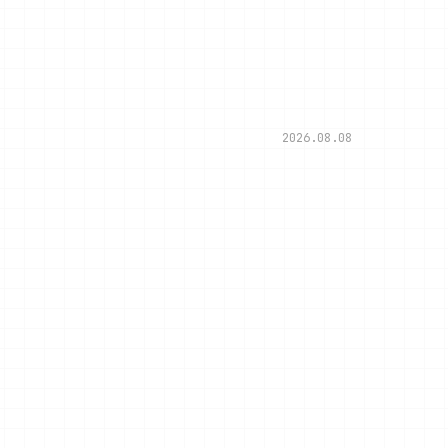
2026.08.08