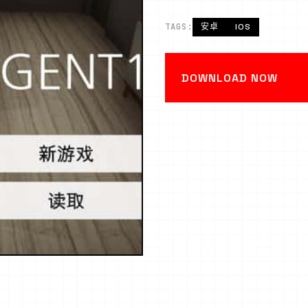
TAGS:
安卓
IOS
DOWNLOAD NOW