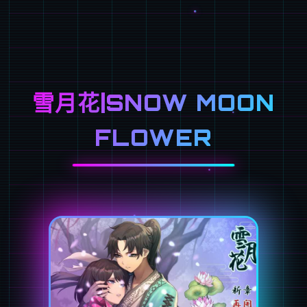
雪月花|SNOW MOON
FLOWER