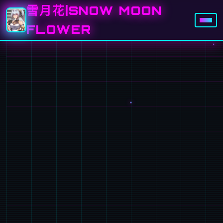
雪月花|SNOW MOON
FLOWER