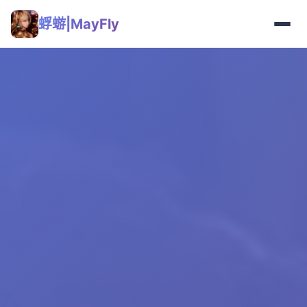
蜉蝣|MayFly