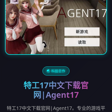
🌏 科技巨作
特工17中文下载官
网|Agent17
特工17中文下载官网|Agent17。专业的游戏平