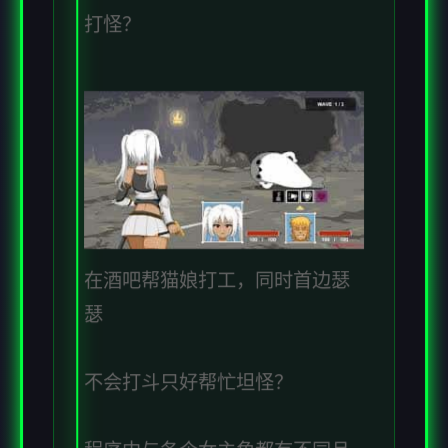
打怪？
在酒吧帮猫娘打工，同时首边瑟
瑟
不会打斗只好帮忙坦怪？