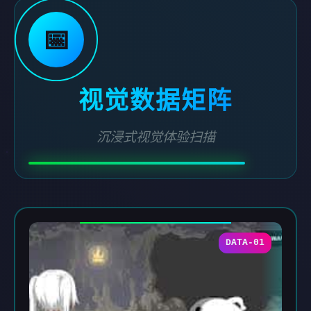
📅
视觉数据矩阵
沉浸式视觉体验扫描
DATA-01