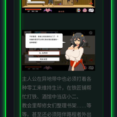
主人公在异地带中也必须打着各
种零工来维持生计，在铁匠铺帮
忙打铁、酒馆中当店小二、
教会里帮修女们整理书架……等
等。甚至还必须陪伴路程者外出