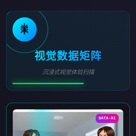
🎇
视觉数据矩阵
沉浸式视觉体验扫描
DATA-01