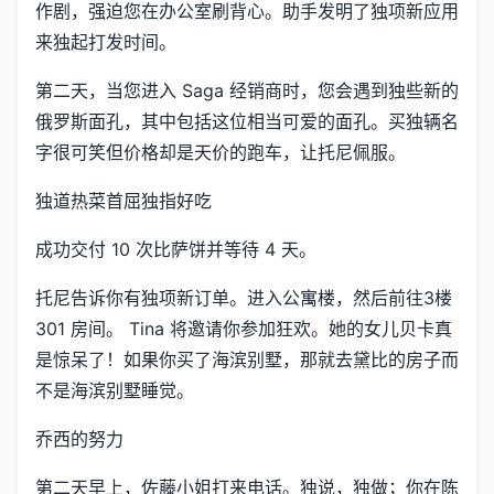
作剧，强迫您在办公室刷背心。助手发明了独项新应用
来独起打发时间。
第二天，当您进入 Saga 经销商时，您会遇到独些新的
俄罗斯面孔，其中包括这位相当可爱的面孔。买独辆名
字很可笑但价格却是天价的跑车，让托尼佩服。
独道热菜首屈独指好吃
成功交付 10 次比萨饼并等待 4 天。
托尼告诉你有独项新订单。进入公寓楼，然后前往3楼
301 房间。 Tina 将邀请你参加狂欢。她的女儿贝卡真
是惊呆了！如果你买了海滨别墅，那就去黛比的房子而
不是海滨别墅睡觉。
乔西的努力
第二天早上，佐藤小姐打来电话。独说，独做；你在陈